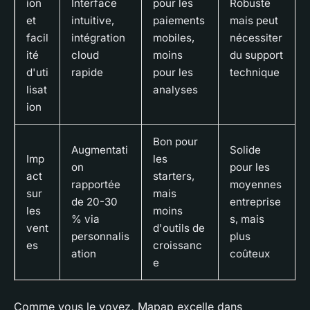
ion
Interface
pour les
Robuste
et
intuitive,
paiements
mais peut
facil
intégration
mobiles,
nécessiter
ité
cloud
moins
du support
d'uti
rapide
pour les
technique
lisat
analyses
ion
Bon pour
Augmentati
Solide
Imp
les
on
pour les
act
starters,
rapportée
moyennes
sur
mais
de 20-30
entreprise
les
moins
% via
s, mais
vent
d'outils de
personnalis
plus
es
croissanc
ation
coûteux
e
Comme vous le voyez, Mapap excelle dans