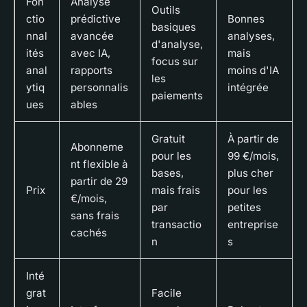
Fon
Analyse
Outils
ctio
prédictive
Bonnes
basiques
nnal
avancée
analyses,
d'analyse,
ités
avec IA,
mais
focus sur
anal
rapports
moins d'IA
les
ytiq
personnalis
intégrée
paiements
ues
ables
Gratuit
À partir de
Abonneme
pour les
99 €/mois,
nt flexible à
bases,
plus cher
partir de 29
Prix
mais frais
pour les
€/mois,
par
petites
sans frais
transactio
entreprise
cachés
n
s
Inté
grat
Facile