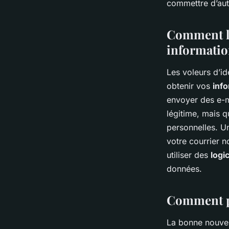
commettre d’aut
Comment le
informatio
Les voleurs d’id
obtenir vos
inf
envoyer des e-m
légitime, mais q
personnelles. U
votre courrier n
utiliser des
logi
données.
Comment pré
La bonne nouvel