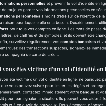
nformations personnelles
et prévenir le vol d’identité en li
st de toujours garder vos informations personnelles en sécu
rmations personnelles
à moins d’être sûr de l’identité de l
 raison pour laquelle elle en a besoin. Deuxièmement, utili
forts
pour tous vos comptes en ligne. Les mots de passe do
ettres, de chiffres et de symboles, et ils doivent être chan
nfin, surveillez régulièrement vos
comptes bancaires
et v
 remarquez des transactions suspectes, signalez-les immédi
re compagnie de carte de crédit.
i vous êtes victime d’un vol d’identité en 
voir été victime d’un vol d’identité en ligne, ne paniquez pas
 que vous pouvez suivre pour limiter les dégâts et protége
remièrement, contactez immédiatement votre
banque
et vo
dit
pour leur signaler la situation. Ils peuvent vous aider à f
mis et à en ouvrir de nouveaux. Deuxièmement, déposez