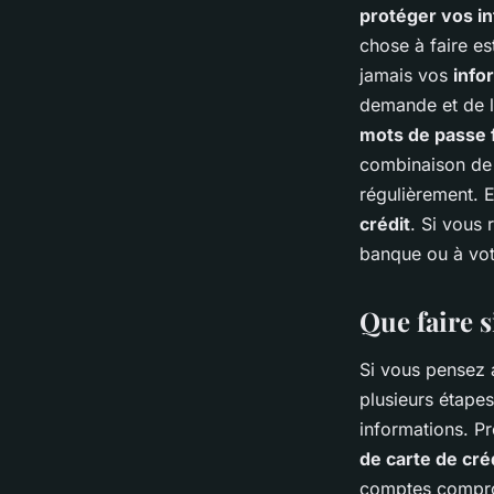
protéger vos i
chose à faire e
jamais vos
info
demande et de la
mots de passe 
combinaison de l
régulièrement. E
crédit
. Si vous
banque ou à vot
Que faire s
Si vous pensez a
plusieurs étapes
informations. P
de carte de cré
comptes compro