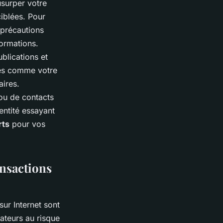
usurper votre
ciblées. Pour
 précautions
formations.
ublications et
les comme votre
aires.
ou de contacts
entité essayant
rts
pour vos
ansactions
ur Internet sont
ateurs au risque