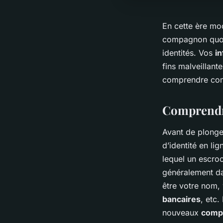
En cette ère mo
compagnon quotid
identités. Vos
i
fins malveillant
comprendre c
Comprendre
Avant de plonger
d’identité en lig
lequel un escro
généralement da
être votre nom,
bancaires
, etc.
nouveaux
compt