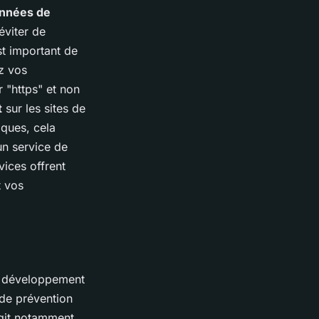
nnées de
éviter de
st important de
ez vos
 "https" et non
t
sur les sites de
iques, cela
’un service de
vices offrent
t vos
le développement
 de prévention
’agit notamment