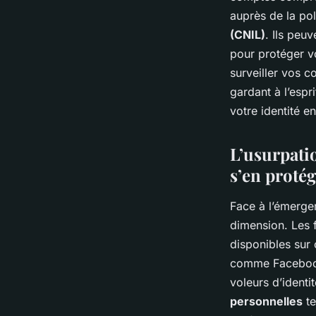
auprès de la pol
(CNIL)
. Ils peu
pour protéger vo
surveiller vos c
gardant à l’esp
votre identité en
L’usurpati
s’en proté
Face à l’émerg
dimension. Les f
disponibles sur
comme Facebook,
voleurs d’identi
personnelles
te