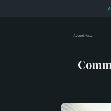
A
Accueil
›
Actu
Commen