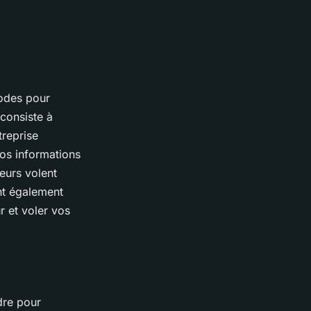
hodes pour
 consiste à
treprise
vos informations
leurs volent
nt également
r et voler vos
dre pour