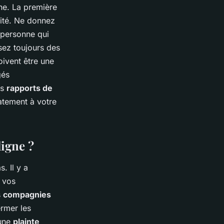
gne. La première
rité. Ne donnez
a personne qui
sez toujours des
ivent être une
gés
os
rapports de
atement à votre
ligne ?
. Il y a
r vos
s
compagnies
ermer les
 une
plainte