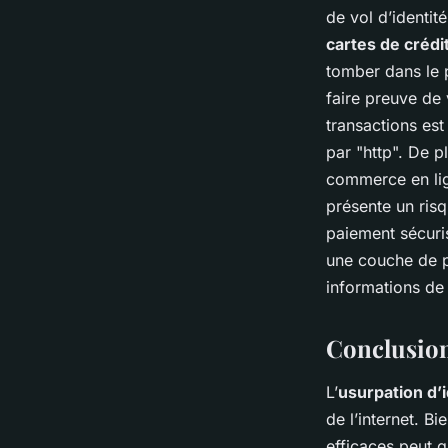
de vol d’identit
cartes de crédi
tomber dans le p
faire preuve de 
transactions es
par "http". De p
commerce en lign
présente un risq
paiement sécuris
une couche de p
informations de 
Conclusio
L’
usurpation d’i
de l’internet. B
efficaces peut g