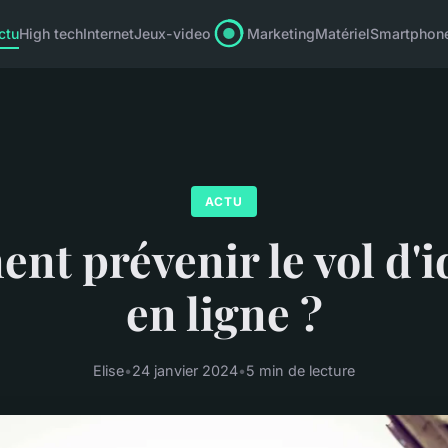
ctu
High tech
Internet
Jeux-video
Marketing
Matériel
Smartphon
ACTU
t prévenir le vol d'i
en ligne ?
Elise
•
24 janvier 2024
•
5 min de lecture