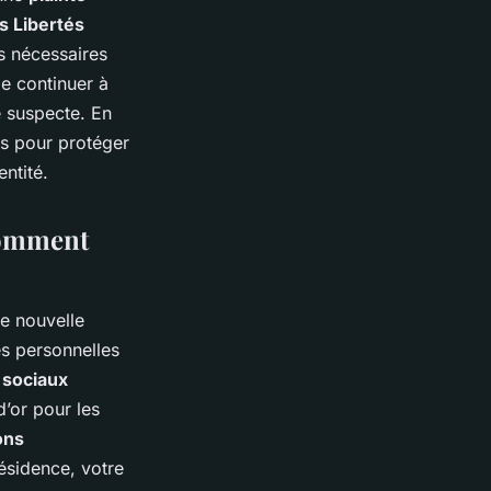
s Libertés
es nécessaires
de continuer à
é suspecte. En
es pour protéger
entité.
 comment
ne nouvelle
es personnelles
 sociaux
’or pour les
ons
résidence, votre