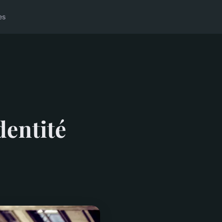
es
dentité